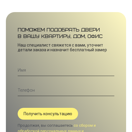
Поможем подобрать двери
в вашу квартиру, дом, офис
Наш специалист свяжется с вами, уточнит
детали заказа и назначит бесплатный замер
Продолжая, вы соглашаетесь
со сбором и
обработкой персональных данных и